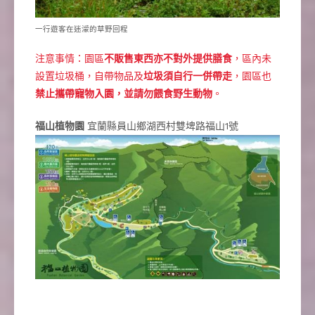
一行遊客在迷濛的草野回程
注意事情：園區
不販售東西亦不對外提供膳食
，區內未
設置垃圾桶，自帶物品及
垃圾須自行一併帶走
，園區也
禁止攜帶寵物入園，並請勿餵食野生動物
。
福山植物園
宜蘭縣員山鄉湖西村雙埤路福山1號