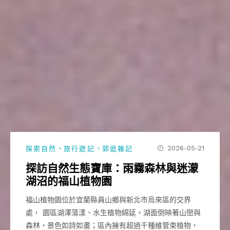
、
、
2026-05-21
探索自然
旅行遊記
郭追雜記
探訪自然生態寶庫：雨霧森林與迷濛
湖沼的福山植物園
福山植物園位於宜蘭縣員山鄉與新北市烏來區的交界
處， 園區湖澤蕩漾、水生植物綿延，湖面倒映著山巒與
森林，景色如詩如畫；區內擁有超過千種維管束植物，