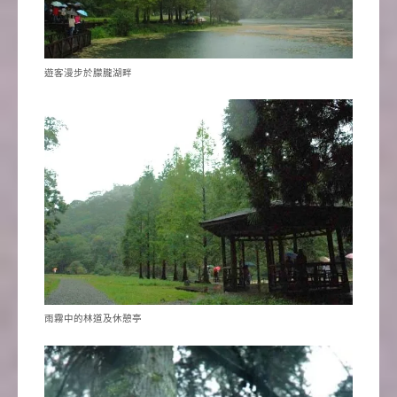
遊客漫步於朦朧湖畔
雨霧中的林道及休憩亭