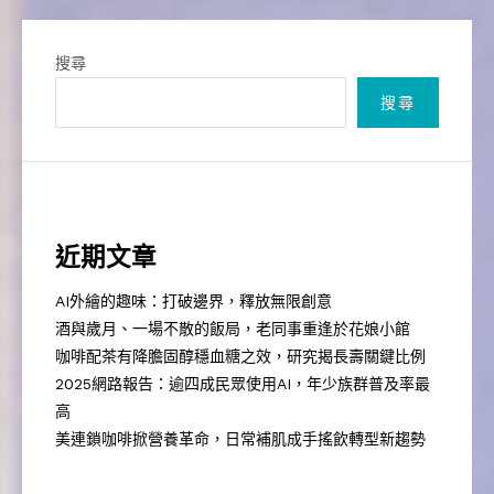
搜尋
搜尋
近期文章
AI外繪的趣味：打破邊界，釋放無限創意
酒與歲月、一場不散的飯局，老同事重逢於花娘小館
咖啡配茶有降膽固醇穩血糖之效，研究揭長壽關鍵比例
2025網路報告：逾四成民眾使用AI，年少族群普及率最
高
美連鎖咖啡掀營養革命，日常補肌成手搖飲轉型新趨勢