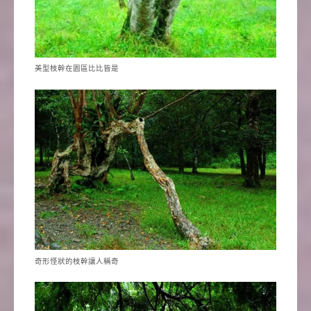
美型枝幹在園區比比皆是
奇形怪狀的枝幹讓人稱奇