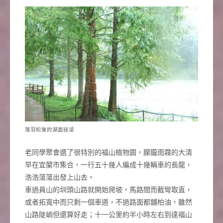
落羽松後的湖面迷濛
老同學聚會選了很特別的福山植物園，朦朧雨霧的大清
早在宜蘭市集合，一行五十幾人編成十幾輛車的長龍，
浩浩蕩蕩出發上山去。
車過員山的圳頭山路就開始爬坡，馬路間而截彎取直，
或者拓寬中而只剩一個車道，不過路面都舖柏油，雖然
山路陡峭但還算好走；十一公里約半小時左右到達福山