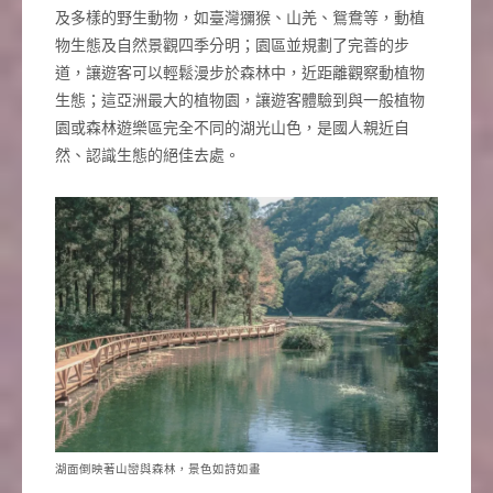
及多樣的野生動物，如臺灣獼猴、山羌、鴛鴦等，動植
物生態及自然景觀四季分明；園區並規劃了完善的步
道，讓遊客可以輕鬆漫步於森林中，近距離觀察動植物
生態；這亞洲最大的植物園，讓遊客體驗到與一般植物
園或森林遊樂區完全不同的湖光山色，是國人親近自
然、認識生態的絕佳去處。
湖面倒映著山巒與森林，景色如詩如畫