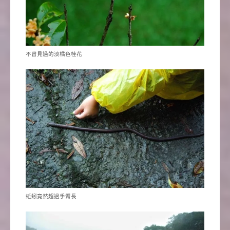
不曾見過的淡橘色桂花
蚯蚓竟然超過手臂長