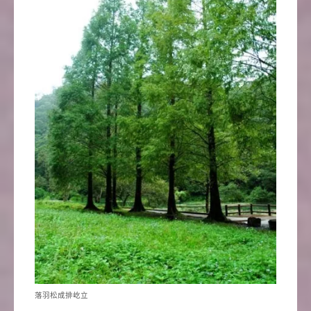
落羽松成排屹立