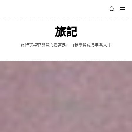
跳
至
主
要
旅記
內
容
旅行讓視野開闊心靈富足，自我學習成長另番人生