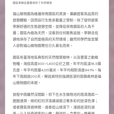
園區寧靜且盡量保存了天然環境
福山植物園為維護保育園區的資源，兼顧遊客高品質的
遊憩體驗，因而採行生態承載量之管制，除了提供遊客
寧靜舒適的生態遊憩空間，並降低保育園區的人為干
擾；園區內極為天然、沒看到任何販售設施，寧靜且低
調地保存了自然度極高的天然環境；雖然同學們皆宜蘭
人卻對福山植物園嚮往已久慕名而來。
園區有臺灣地區典型的天然闊葉樹林，以及豐富之動植
物種，海拔高度400~1,400公尺之間，年平均氣溫18.5攝
氏度，年平均雨量4,125毫米，年平均相對濕度94.1%，每
年下雨超過200天，解說員特別強調迷濛的雨霧森林是福
山植物園的本貌。
旅程中雨雖然沒間斷，但下在水生植物池的雨滴激起一
圈圈漣漪、綠的紅的浮藻讓湖面泛著多彩的迷濛色澤；
或者霧氣穿過林間、或者從山坡滾下，漫過迷濛的湖
面，沁入好奇遊客的心脾；靜謐的、含蓄的、帶著禪