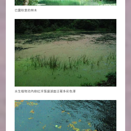
已露秋意的林木
水生植物池內綠紅浮藻讓湖面泛著多彩色澤