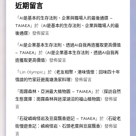
近期留言
「
AI是基本的生存法則、企業與職場人的最後通牒 –
TAIAEA
」於〈
AI是基本的生存法則、企業與職場人的最
後通牒
〉發佈留言
「
AI是企業基本生存法則、透過AI自我再造獲取更高價值
– TAIAEA
」於〈
AI是企業基本生存法則、透過AI自我再
造獲取更高價值
〉發佈留言
「
Lin Olympic
」於〈
老友相聚，港味情懷：回味四十年
情誼的竹家莊避風塘漁家料理
〉發佈留言
「
雨霧森林，亞洲最大植物園 – TAIAEA
」於〈
探訪自然
生態寶庫：雨霧森林與迷濛湖沼的福山植物園
〉發佈留
言
「
石碇嶙峋怪岩及豆腐飄香遊記 – TAIAEA
」於〈
石碇老
街慢遊食記：嶙峋怪岩、石頭老厝與豆腐飄香
〉發佈留
言