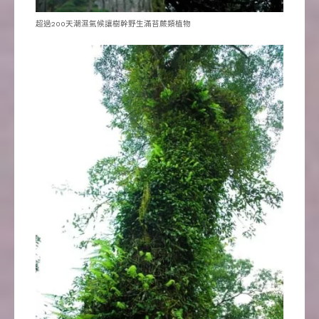
超過200天潮濕氣候讓樹幹野生滿苔蕨類植物