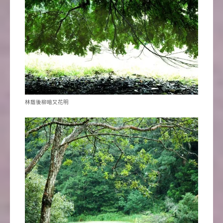
林蔭後柳暗又花明