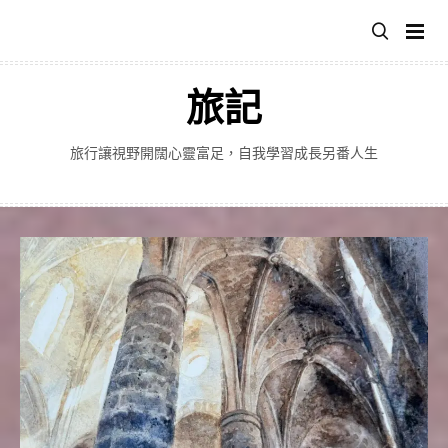
跳
至
主
要
旅記
內
容
旅行讓視野開闊心靈富足，自我學習成長另番人生