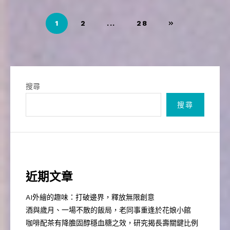
文
1
2
...
28
章
導
覽
搜尋
搜尋
近期文章
AI外繪的趣味：打破邊界，釋放無限創意
酒與歲月、一場不散的飯局，老同事重逢於花娘小館
咖啡配茶有降膽固醇穩血糖之效，研究揭長壽關鍵比例