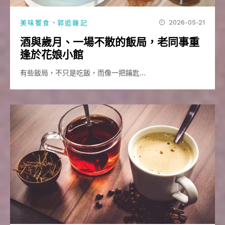
、
2026-05-21
美味饗食
郭追雜記
酒與歲月、一場不散的飯局，老同事重
逢於花娘小館
有些飯局，不只是吃飯，而像一把鑰匙…