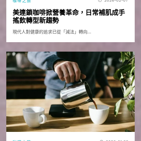
2026-02-07
咖啡之旅
美連鎖咖啡掀營養革命，日常補肌成手
搖飲轉型新趨勢
現代人對健康的追求已從「減法」轉向…