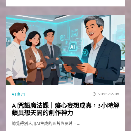
2025-12-09
AI應用
AI咒語魔法課｜癡心妄想成真，3小時解
鎖異想天開的創作神力
總覺得別人用AI生成的圖片與影片，…