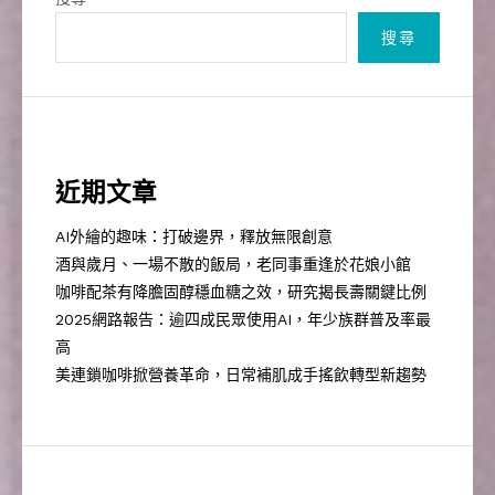
搜尋
近期文章
AI外繪的趣味：打破邊界，釋放無限創意
酒與歲月、一場不散的飯局，老同事重逢於花娘小館
咖啡配茶有降膽固醇穩血糖之效，研究揭長壽關鍵比例
2025網路報告：逾四成民眾使用AI，年少族群普及率最
高
美連鎖咖啡掀營養革命，日常補肌成手搖飲轉型新趨勢