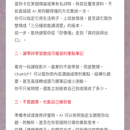
當你卡在某個理論或專有名詞時，與其反覆查資料，不
如直接請 AI 用你聽得懂的方式重說一次。
你可以指定它用生活例子、上班族情境，甚至請它幫你
整理成「三分鐘就能講清楚」的版本。
這一步，能快速幫你從「好像懂」走到「真的說得出
口」。
二、讓零碎學習變成可複習的重點筆記
看完一段課程影片，最累的不是學習，而是整理。
ChatGPT 可以幫你把內容濃縮成條列重點、結構化摘
要，甚至直接轉成康乃爾筆記或小測驗。
你不只省時間，還能立刻檢查自己到底吸收了多少。
三、不靠題庫，也能自己練到會
準備考試或進修評量時，AI 可以依照指定主題幫你出
題、附解析，甚至在你答錯時引導你重新思考。
這種「邊做邊修正」的學習方式，特別適合時間有限、