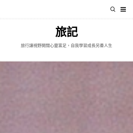
跳
至
主
要
旅記
內
容
旅行讓視野開闊心靈富足，自我學習成長另番人生