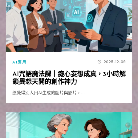
2025-12-09
AI應用
AI咒語魔法課｜癡心妄想成真，3小時解
鎖異想天開的創作神力
總覺得別人用AI生成的圖片與影片，…