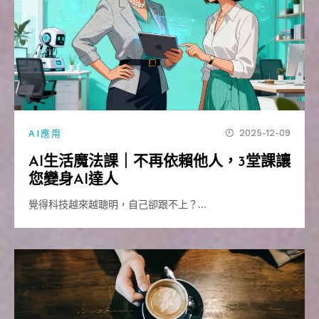
2025-12-09
AI應用
AI生活魔法課｜不再依賴他人，3堂課讓
您變身AI達人
覺得科技越來越聰明，自己卻跟不上？…