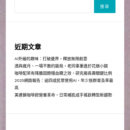
搜尋
近期文章
AI外繪的趣味：打破邊界，釋放無限創意
酒與歲月、一場不散的飯局，老同事重逢於花娘小館
咖啡配茶有降膽固醇穩血糖之效，研究揭長壽關鍵比例
2025網路報告：逾四成民眾使用AI，年少族群普及率最
高
美連鎖咖啡掀營養革命，日常補肌成手搖飲轉型新趨勢