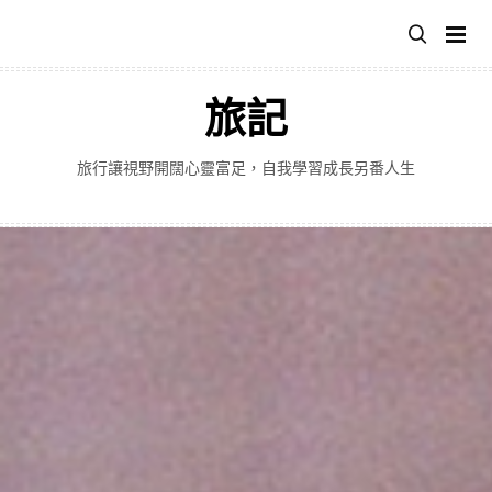
跳
至
主
要
旅記
內
容
旅行讓視野開闊心靈富足，自我學習成長另番人生