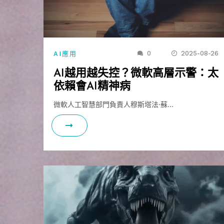
0
2025-08-26
AI應用
AI越用越失控？微軟高層示警：太
依賴會AI精神病
微軟人工智慧部門負責人穆斯塔法·蘇…