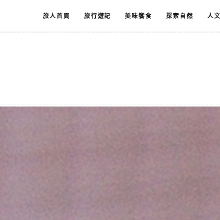
跳
旅人首頁
旅行遊記
美味饗食
探索自然
人
至
主
要
內
容