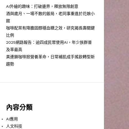
AI外繪的趣味：打破邊界，釋放無限創意
酒與歲月、一場不散的飯局，老同事重逢於花娘小
館
咖啡配茶有降膽固醇穩血糖之效，研究揭長壽關鍵
比例
2025網路報告：逾四成民眾使用AI，年少族群普
及率最高
美連鎖咖啡掀營養革命，日常補肌成手搖飲轉型新
趨勢
內容分類
AI應用
人文科技