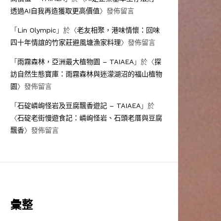
透過AI自我再造獲取更高價值
〉發佈留言
「
Lin Olympic
」於〈
老友相聚，港味情懷：回味
四十年情誼的竹家莊避風塘漁家料理
〉發佈留言
「
雨霧森林，亞洲最大植物園 – TAIAEA
」於〈
探
訪自然生態寶庫：雨霧森林與迷濛湖沼的福山植物
園
〉發佈留言
「
石碇嶙峋怪岩及豆腐飄香遊記 – TAIAEA
」於
〈
石碇老街慢遊食記：嶙峋怪岩、石頭老厝與豆腐
飄香
〉發佈留言
彙整