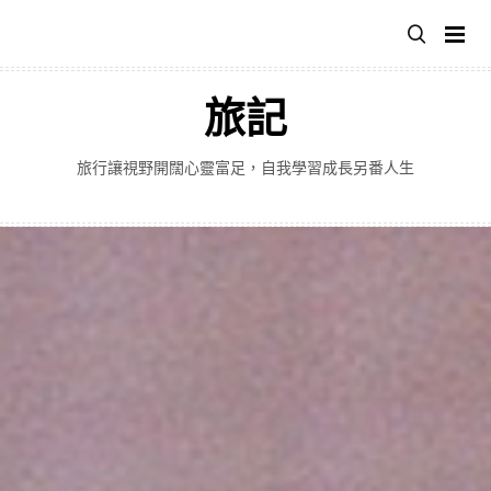
跳
至
主
要
旅記
內
容
旅行讓視野開闊心靈富足，自我學習成長另番人生