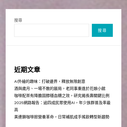
搜尋
搜尋
近期文章
AI外繪的趣味：打破邊界，釋放無限創意
酒與歲月、一場不散的飯局，老同事重逢於花娘小館
咖啡配茶有降膽固醇穩血糖之效，研究揭長壽關鍵比例
2025網路報告：逾四成民眾使用AI，年少族群普及率最
高
美連鎖咖啡掀營養革命，日常補肌成手搖飲轉型新趨勢