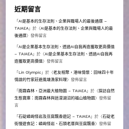
近期留言
「
AI是基本的生存法則、企業與職場人的最後通牒 –
TAIAEA
」於〈
AI是基本的生存法則、企業與職場人的最
後通牒
〉發佈留言
「
AI是企業基本生存法則、透過AI自我再造獲取更高價值
– TAIAEA
」於〈
AI是企業基本生存法則、透過AI自我再
造獲取更高價值
〉發佈留言
「
Lin Olympic
」於〈
老友相聚，港味情懷：回味四十年
情誼的竹家莊避風塘漁家料理
〉發佈留言
「
雨霧森林，亞洲最大植物園 – TAIAEA
」於〈
探訪自然
生態寶庫：雨霧森林與迷濛湖沼的福山植物園
〉發佈留
言
「
石碇嶙峋怪岩及豆腐飄香遊記 – TAIAEA
」於〈
石碇老
街慢遊食記：嶙峋怪岩、石頭老厝與豆腐飄香
〉發佈留