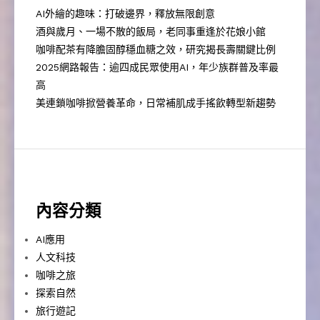
AI外繪的趣味：打破邊界，釋放無限創意
酒與歲月、一場不散的飯局，老同事重逢於花娘小館
咖啡配茶有降膽固醇穩血糖之效，研究揭長壽關鍵比例
2025網路報告：逾四成民眾使用AI，年少族群普及率最
高
美連鎖咖啡掀營養革命，日常補肌成手搖飲轉型新趨勢
內容分類
AI應用
人文科技
咖啡之旅
探索自然
旅行遊記