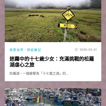
、
2026-05-21
探索自然
郭追雜記
迷霧中的十七歲少女：充滿挑戰的松羅
湖虐心之旅
松羅湖，一個被譽為「十七歲之湖」的…