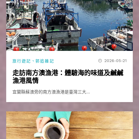
、
2026-05-21
旅行遊記
郭追雜記
走訪南方澳漁港：體驗海的味道及鹹鹹
漁港風情
宜蘭縣蘇澳旁的南方澳漁港是臺灣三大…