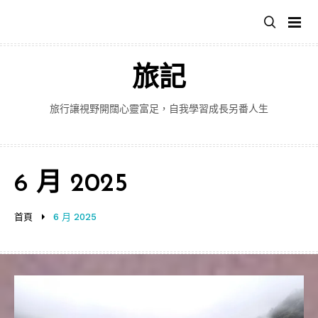
跳
至
主
要
旅記
內
容
旅行讓視野開闊心靈富足，自我學習成長另番人生
6 月 2025
首頁
6 月 2025