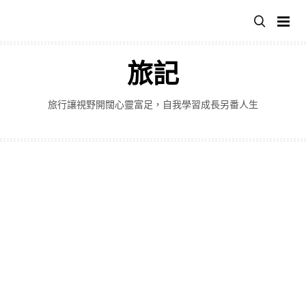
跳
至
主
要
旅記
內
容
旅行讓視野開闊心靈富足，自我學習成長另番人生