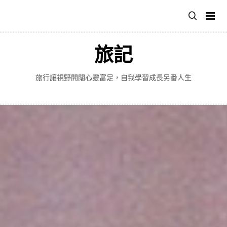
跳
至
主
要
旅記
內
容
旅行讓視野開闊心靈富足，自我學習成長另番人生