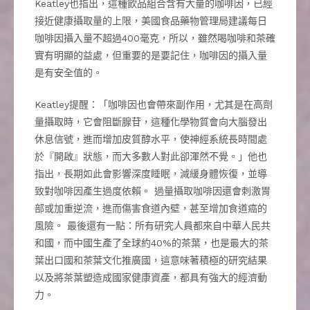
Keatley也指出，這種飲品組合含有大量的咖啡因，已經
接近健康攝取量的上限，美國食品藥物管理局建議每日
咖啡因攝入量不超過400毫克，所以，雖然喝咖啡和茶確
實有明顯的益處，但重要的是要記住，咖啡因的攝入量
是有安全值的。
Keatley提醒：「咖啡因也會帶來副作用，尤其是在高劑
量攝取時，它會阻斷腺苷，這種化學物質會向大腦發出
休息信號，進而增加皮質醇水平，使神經系統長時間處
於『開啟』狀態，而大多數人對此卻渾然不覺。」他也
指出，長期如此會影響深度睡眠，減緩身體恢復，並導
致對咖啡因產生過度依賴。 過量攝取咖啡因還會刺激胃
部或加重逆流，進而傷害食道內壁，甚至增加食道癌的
風險。 最後還有一點：所有研究人員都來自中華人民共
和國，而中國生產了全球約40%的茶葉，也是最大的茶
葉出口國和茶葉文化推廣國，這意味著積極的研究結果
以及將茶葉塑造成國家健康資產，都具有強大的經濟動
力。