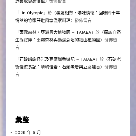
造獲取更高價值
〉發佈留言
「
Lin Olympic
」於〈
老友相聚，港味情懷：回味四十年
情誼的竹家莊避風塘漁家料理
〉發佈留言
「
雨霧森林，亞洲最大植物園 – TAIAEA
」於〈
探訪自然
生態寶庫：雨霧森林與迷濛湖沼的福山植物園
〉發佈留
言
「
石碇嶙峋怪岩及豆腐飄香遊記 – TAIAEA
」於〈
石碇老
街慢遊食記：嶙峋怪岩、石頭老厝與豆腐飄香
〉發佈留
言
彙整
2026 年 5 月