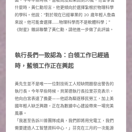
面。今年早些時候，當被問及如果回到20歲，他會學習
什麼時，黃仁勳坦言，他更傾向於選擇紮根於物理科學
的學科。他說：“對於現在已經畢業的 20 歲年輕人詹森
來說，他可能會選擇……物理科學而不是軟體科學；”
《財星》雜誌聯繫了黃仁勳，請他進一步做了此評論。
執行長們一致認為：白領工作已經過
時，藍領工作正在興起
黃先生並不是唯一一位對技術工人短缺問題發出警告的
執行長。今年早些時候，貝萊德執行長拉里芬克表示，
他向白宮表達了擔憂——他認為驅逐移民勞工，加上美
國年輕人缺乏興趣，正在為數據中心建設帶來一場完美
風暴。
「我甚至告訴川普團隊成員，我們即將用完電工，我們
需要建造人工智慧資料中心，」芬克在三月的一次能源