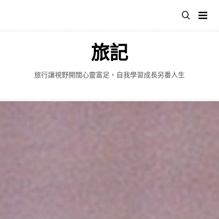
跳
至
主
要
旅記
內
容
旅行讓視野開闊心靈富足，自我學習成長另番人生