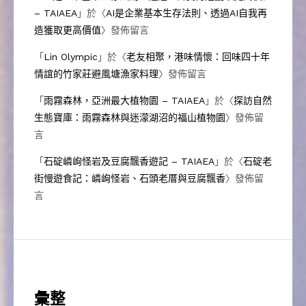
– TAIAEA
」於〈
AI是企業基本生存法則、透過AI自我再
造獲取更高價值
〉發佈留言
「
Lin Olympic
」於〈
老友相聚，港味情懷：回味四十年
情誼的竹家莊避風塘漁家料理
〉發佈留言
「
雨霧森林，亞洲最大植物園 – TAIAEA
」於〈
探訪自然
生態寶庫：雨霧森林與迷濛湖沼的福山植物園
〉發佈留
言
「
石碇嶙峋怪岩及豆腐飄香遊記 – TAIAEA
」於〈
石碇老
街慢遊食記：嶙峋怪岩、石頭老厝與豆腐飄香
〉發佈留
言
彙整