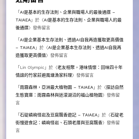
近期留言
「
AI是基本的生存法則、企業與職場人的最後通牒 –
TAIAEA
」於〈
AI是基本的生存法則、企業與職場人的最
後通牒
〉發佈留言
「
AI是企業基本生存法則、透過AI自我再造獲取更高價值
– TAIAEA
」於〈
AI是企業基本生存法則、透過AI自我再
造獲取更高價值
〉發佈留言
「
Lin Olympic
」於〈
老友相聚，港味情懷：回味四十年
情誼的竹家莊避風塘漁家料理
〉發佈留言
「
雨霧森林，亞洲最大植物園 – TAIAEA
」於〈
探訪自然
生態寶庫：雨霧森林與迷濛湖沼的福山植物園
〉發佈留
言
「
石碇嶙峋怪岩及豆腐飄香遊記 – TAIAEA
」於〈
石碇老
街慢遊食記：嶙峋怪岩、石頭老厝與豆腐飄香
〉發佈留
言