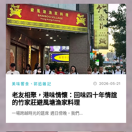
、
2026-05-21
美味饗食
郭追雜記
老友相聚，港味情懷：回味四十年情誼
的竹家莊避風塘漁家料理
一場跨越時光的筵席 週日傍晚，我們…