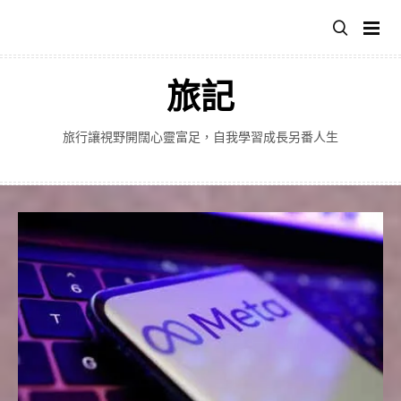
跳
至
主
要
旅記
內
容
旅行讓視野開闊心靈富足，自我學習成長另番人生