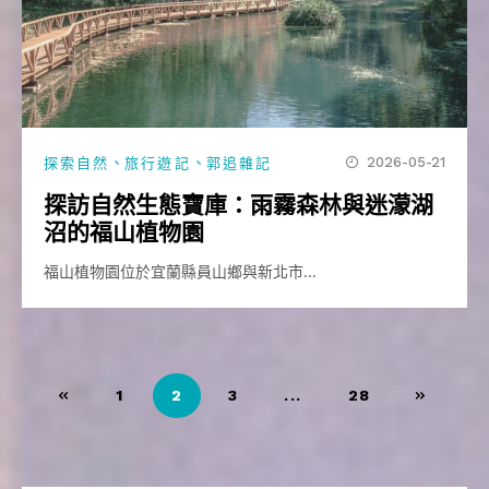
、
、
2026-05-21
探索自然
旅行遊記
郭追雜記
探訪自然生態寶庫：雨霧森林與迷濛湖
沼的福山植物園
福山植物園位於宜蘭縣員山鄉與新北市…
文
1
2
3
...
28
章
導