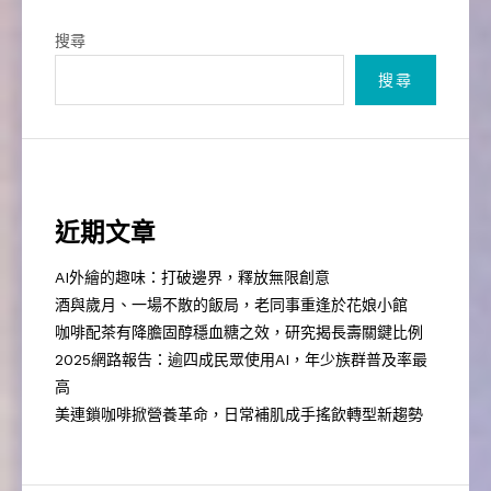
覽
搜尋
搜尋
近期文章
AI外繪的趣味：打破邊界，釋放無限創意
酒與歲月、一場不散的飯局，老同事重逢於花娘小館
咖啡配茶有降膽固醇穩血糖之效，研究揭長壽關鍵比例
2025網路報告：逾四成民眾使用AI，年少族群普及率最
高
美連鎖咖啡掀營養革命，日常補肌成手搖飲轉型新趨勢