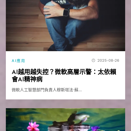
2025-08-26
AI應用
AI越用越失控？微軟高層示警：太依賴
會AI精神病
微軟人工智慧部門負責人穆斯塔法·蘇…