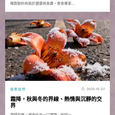
喝對飲料有助於健康與長壽。食安專家…
2025-10-23
探索自然
霜降，秋與冬的界線、熱情與沉靜的交
界
霜降的晨，城市吐出一口薄霧，如同一…